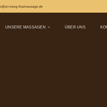
fo@sri-trang-thaimassage.de
UNSERE MASSAGEN
ÜBER UNS
KO
itionellen
sage.
h