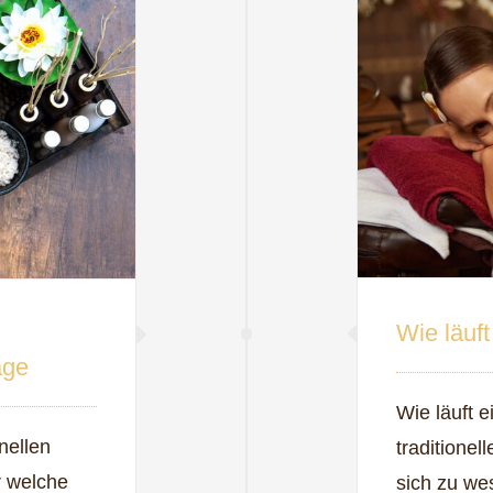
Wie läuf
age
Wie läuft 
nellen
traditione
r welche
sich zu we