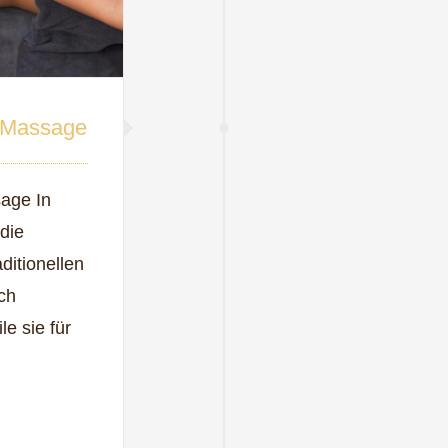
i Massage
age In
 die
ditionellen
ch
e sie für