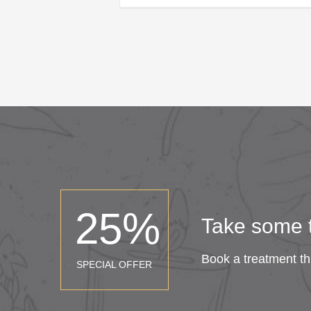
25
%
Take some t
Book a treatment th
SPECIAL OFFER